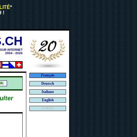
LITÉ
*
 !
.CH
 SUR INTERNET
2004 - 2026
Français
Deutsch
Italiano
ulter
English
LOGIN