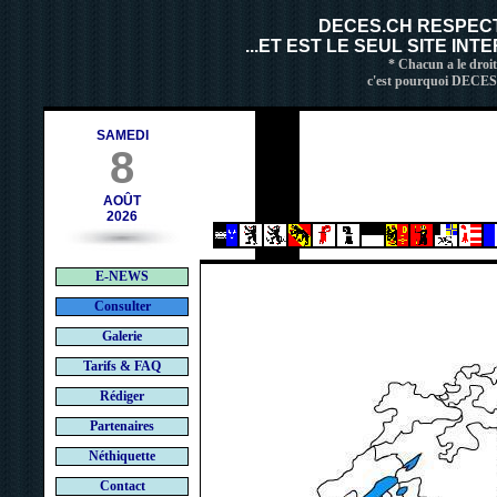
ch
DECES.CH RESPEC
...ET EST LE SEUL SITE IN
* Chacun a le droit
c'est pourquoi DECES.C
SAMEDI
8
AOÛT
2026
E-NEWS
Consulter
Galerie
Tarifs & FAQ
Rédiger
Partenaires
Néthiquette
Contact