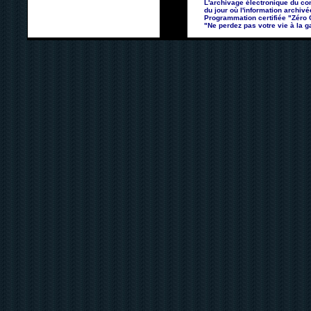
L'archivage électronique du con
du jour où l'information archivé
Programmation certifiée "Zéro Co
"Ne perdez pas votre vie à la ga