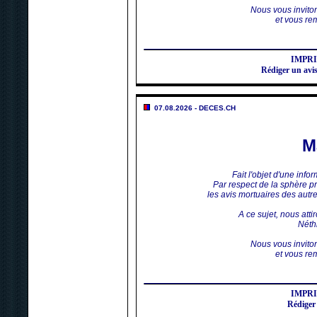
Nous vous invito
et vous rem
IMPR
Rédiger un av
07.08.2026 - DECES.CH
M
Fait l'objet d'une inf
Par respect de la sphère p
les avis mortuaires des aut
A ce sujet, nous atti
Néthi
Nous vous invito
et vous rem
IMPR
Rédiger