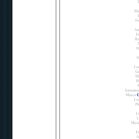
Pi
Fe
An
F
Re
M
M
Le
Gr
Ma
P
Annamar
Marco
O
Lu
Pi
L
L
Mysi
F
A