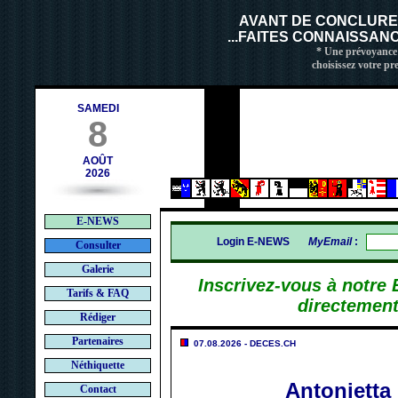
ntact@deces.ch
AVANT DE CONCLUR
...FAITES CONNAISSAN
* Une prévoyance 
choisissez votre pr
SAMEDI
8
AOÛT
2026
E-NEWS
Login E-NEWS
MyEmail
:
Consulter
Galerie
Inscrivez-vous à notre
Tarifs & FAQ
directement
Rédiger
Partenaires
07.08.2026 - DECES.CH
Néthiquette
Antoniett
Contact