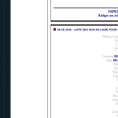
IMPR
Rédiger un a
08.08.2026 - LISTE DES AVIS EN LIGNE POUR
Pirkko Ann
Au
L
D
Antonia
BE
Alda
BE
Alb
El
Mic
Cla
S
F
Pier
Jea
D
Gia