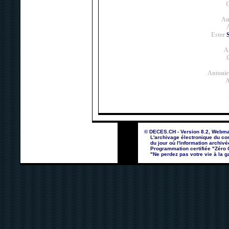
G
An
Ester
S
A
G
Antonie
A
© DECES.CH - Version 8.2, Webma
L'archivage électronique du con
du jour où l'information archivé
Programmation certifiée "Zéro Co
"Ne perdez pas votre vie à la ga