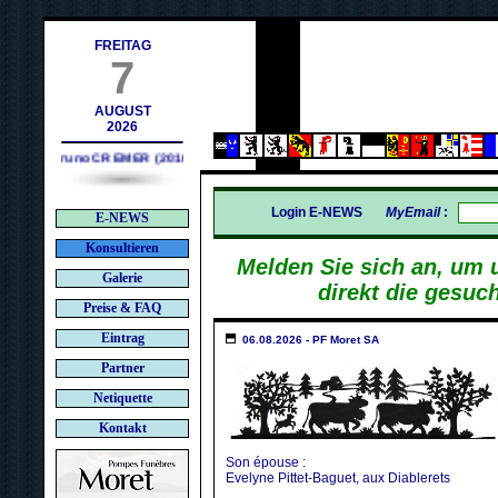
h
FREITAG
7
AUGUST
2026
Bruno CREMER (2010)
Login E-NEWS
MyEmail
:
E-NEWS
Konsultieren
Melden Sie sich an, um 
Galerie
direkt die gesuc
Preise & FAQ
Eintrag
06.08.2026 - PF Moret SA
Partner
Netiquette
Kontakt
Son épouse :
Evelyne Pittet-Baguet, aux Diablerets