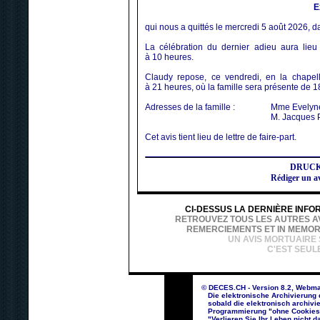
E
qui nous a quittés le mercredi 5 août 2026, d
La célébration du dernier adieu aura lieu
à 10 heures.
Claudy repose, ce vendredi, en la chapel
à 21 heures, où la famille sera présente de 
Adresses de la famille :
Mme Evelyne 
M. Jacques P
Cet avis tient lieu de lettre de faire-part.
DRUC
Rédiger un a
CI-DESSUS LA DERNIÈRE INFO
RETROUVEZ TOUS LES AUTRES AVI
REMERCIEMENTS ET IN MEMOR
UN AVIS MORTUAIRE
C'EST SEUL
© DECES.CH - Version 8.2, Webma
Die elektronische Archivierung d
sobald die elektronisch archivie
Programmierung "ohne Cookies un
"Verlieren Sie Ihr Leben nicht da