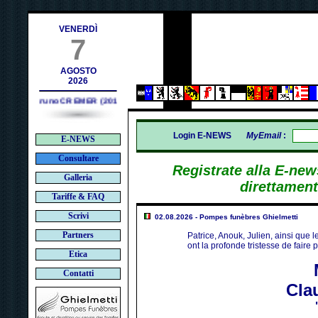
h
VENERDÌ
7
AGOSTO
2026
Bruno CREMER (2010)
Login E-NEWS
MyEmail
:
E-NEWS
Consultare
Registrate alla E-new
Galleria
direttamente
Tariffe & FAQ
Scrivi
02.08.2026 - Pompes funèbres Ghielmetti
Partners
Patrice, Anouk, Julien, ainsi que l
ont la profonde tristesse de faire 
Etica
Contatti
Cla