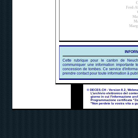
C
Fred-Al
Ma
Ma
Margu
INFORM
Cette rubrique pour le canton de Neuchât
communiquer une information importante t
concession de tombes. Ce service d'informatio
prendre contact pour toute information à pu
© DECES.CH - Version 8.2, Webmast
L'archivio elettronico del contenu
giorno in cui l'informazione arch
Programmazione certificata "Zero
"Non perdete la vostra vita a gu