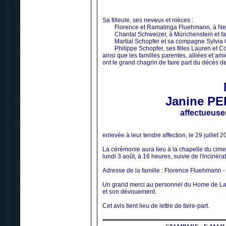
Sa filleule, ses neveux et nièces :
Florence et Ramalinga Fluehmann, à Neuch
Chantal Schweizer, à Münchenstein et fam
Martial Schopfer et sa compagne Sylvia Gu
Philippe Schopfer, ses filles Lauren et Co
ainsi que les familles parentes, alliées et ami
ont le grand chagrin de faire part du décès d
Janine P
affectueus
enlevée à leur tendre affection, le 29 juillet 
La cérémonie aura lieu à la chapelle du cim
lundi 3 août, à 16 heures, suivie de l'incinérat
Adresse de la famille : Florence Fluehmann 
Un grand merci au personnel du Home de La L
et son dévouement.
Cet avis tient lieu de lettre de faire-part.