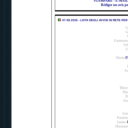
STAMPARE
-
E-MAI
Rédiger un avis
07.08.2026 - LISTA DEGLI AVVISI IN RETE P
G
G
Emmanue
St
S
Maria
F
Je
Blanc
Mar
B
Jea
Ann
Paulett
Janine
Mariann