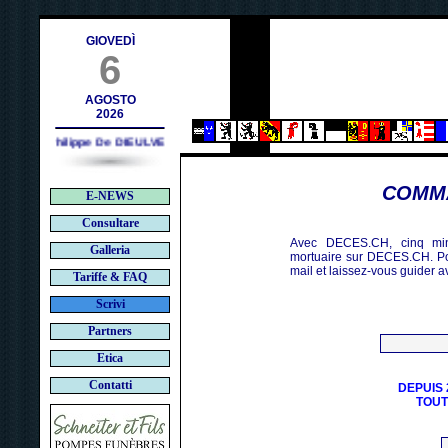
ch
GIOVEDÌ
6
AGOSTO
2026
Philippe De DIEULVEULT (1985) - HIROSHIMA (1945)
COMMA
E-NEWS
Consultare
Avec DECES.CH, cinq min
Galleria
mortuaire sur DECES.CH. Po
mail et laissez-vous guider a
Tariffe & FAQ
Scrivi
Partners
Etica
Contatti
DEPUIS 
TOUT 