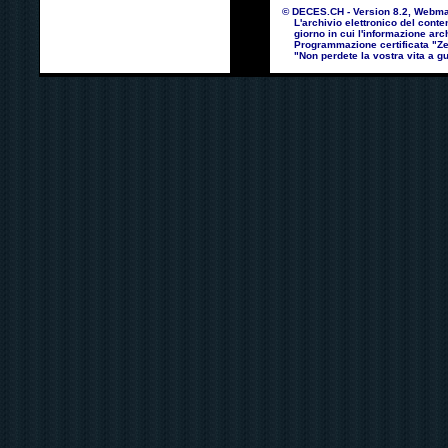
© DECES.CH - Version 8.2, Webmast
L'archivio elettronico del contenu
giorno in cui l'informazione arch
Programmazione certificata "Zero
"Non perdete la vostra vita a gu