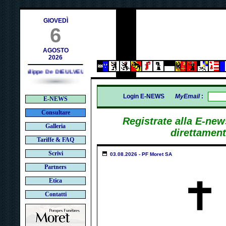
contact@deces.ch
il :
GIOVEDÌ
6
AGOSTO
2026
Philippe De DIEULVEULT (1985) - HIROSHIMA (1945)
Login E-NEWS
MyEmail
:
E-NEWS
Consultare
Registrate alla E-new
Galleria
direttamente
Tariffe & FAQ
Scrivi
03.08.2026 - PF Moret SA
Partners
Etica
Contatti