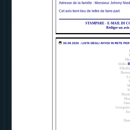
Adresse de la famille : Monsieur Johnny Nie
Cet avis tient lieu de lettre de faire-part.
STAMPARE
-
E-MAIL DI 
Rédiger un av
06.08.2026 - LISTA DEGLI AVVISI IN RETE P
Mic
Akiko
B
Elisab
Berna
Lu
M
M
Marie
Mar
Sim
Georgette
Jea
Han