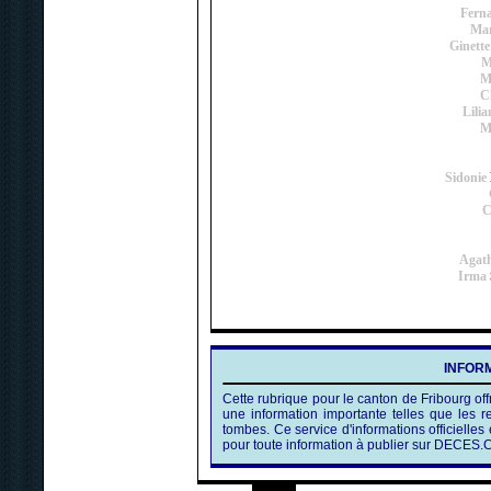
Fern
Mar
Ginette
M
M
C
Lilia
M
Sidonie
C
Agat
Irma
INFORM
Cette rubrique pour le canton de Fribourg off
une information importante telles que les
tombes. Ce service d'informations officielles 
pour toute information à publier sur DECES.