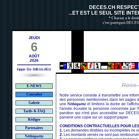
contact@deces.ch
il :
DECES.CH RESPEC
...ET EST LE SEUL SITE IN
* Chacun a le droit
c'est pourquoi DECES.C
JEUDI
6
AOÛT
2026
Philippe De DIEULVEULT (1985) - HIROSHIMA (1945)
Rose
E-NEWS
Consulter
Notre service consiste à transmettre une infor
des personnes mentionnées dans les pages de
Galerie
une
Néthiquette
et limitons la durée de l'affic
l'année écoulée la personne concernée par l'i
Tarifs & FAQ
parution qui n'est plus accessible sur DECES
parvenir une copie sur un support papier.
Rédiger
CONDITIONS CONTRACTUELLES POUR LE
Partenaires
1.
Les demandes illisibles ou incomplètes ne so
2.
Les montants versés ne sont pas remboursé
Néthiquette