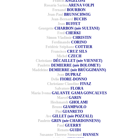
Francis
ANGELONI
Rosaria Sarina
ARENA VOLPI
Fernand
BOURBON
Jean-Paul
BRUNSCHWIG
Jean-Bernard
BUCHS
Jean
BUFFET
Georgette
CHARBON (née SULTANI)
Fred
CHERKI
Simon Vladimir
CHRISTIN
Ferdinando
CORINO
Frédéric Stéphane
COTTIER
Francisco
CRUZ SILS
Michel
CZECH
Christiane
DÉCAILLET (née VIENNET)
Paulette
DEMIERRE (née BOLOMEY)
Madeleine
DEMIERRE (née BRÜGGIMANN)
Jean
DUPRAZ
Delio
FIORE-DONNO
Christiane Claudine
FIVAZ
Salvatore
FLORA
Maria Ivona
GALANTE GAMA GONCALVES
Marcel
GARIN
Heshmateh
GHOLAMI
Bruno
GIAMPAOLO
Pini
GIANRETO
Ave
GILLET (née POZZALI)
Paulette
GRIN (née CHARDONNENS)
Paul
GUERRY
Renato
GUIDI
Susanne Therese Stensrud
HANSEN