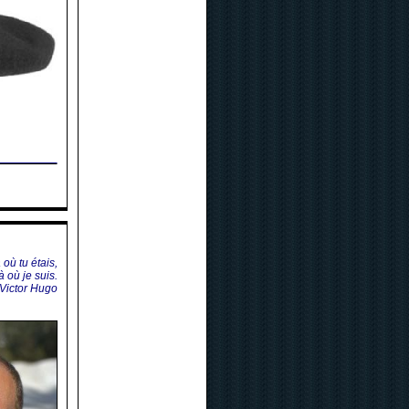
 où tu étais,
à où je suis.
Victor Hugo