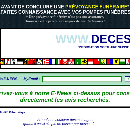
AVANT DE CONCLURE UNE
PRÉVOYANCE FUNÉRAIRE
*
..FAITES CONNAISSANCE AVEC VOS POMPES FUNÈBRES
* Une prévoyance funéraire n'est pas une assurance,
choisissez votre prestataire auprès de nos Partenaires !
WWW.
DECES
L'INFORMATION MORTUAIRE SUISSE
gin E-NEWS
MyEmail
:
rivez-vous à notre E-News ci-dessus pour cons
directement les avis recherchés.
6 - PF Other Ways
A quoi bon soulever des montagnes
quand il est si simple de passer par-dessus ?