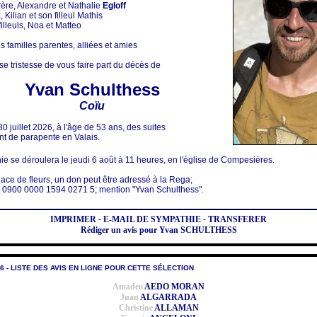
ère, Alexandre et Nathalie
Egloff
Kilian et son filleul Mathis
illeuls, Noa et Matteo
s familles parentes, alliées et amies
se tristesse de vous faire part du décès de
Yvan Schulthess
Coïu
0 juillet 2026, à l'âge de 53 ans, des suites
nt de parapente en Valais.
e se déroulera le jeudi 6 août à 11 heures, en l'église de Compesières.
place de fleurs, un don peut être adressé à la Rega;
0900 0000 1594 0271 5; mention "Yvan Schulthess".
IMPRIMER
-
E-MAIL DE SYMPATHIE
-
TRANSFERER
Rédiger un avis pour Yvan SCHULTHESS
6 - LISTE DES AVIS EN LIGNE POUR CETTE SÉLECTION
Amadeo
AEDO MORAN
Juan
ALGARRADA
Christine
ALLAMAN