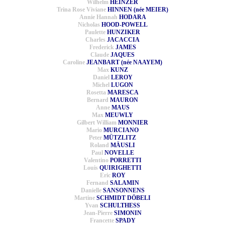
Wilhelm
HEINZER
Trina Rose Viviane
HINNEN (née MEIER)
Annie Hannah
HODARA
Nicholas
HOOD-POWELL
Paulette
HUNZIKER
Charles
JACACCIA
Frederick
JAMES
Claude
JAQUES
Caroline
JEANBART (née NAAYEM)
Max
KUNZ
Daniel
LEROY
Michel
LUGON
Rosetta
MARESCA
Bernard
MAURON
Anne
MAUS
Max
MEUWLY
Gilbert William
MONNIER
Mario
MURCIANO
Peter
MÜTZLITZ
Roland
MÄUSLI
Paul
NOVELLE
Valentino
PORRETTI
Louis
QUIRIGHETTI
Eric
ROY
Fernand
SALAMIN
Danielle
SANSONNENS
Martine
SCHMIDT DÖBELI
Yvan
SCHULTHESS
Jean-Pierre
SIMONIN
Francette
SPADY