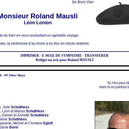
De Boris Vian
Monsieur Roland Mausli
Léon Lonion
u du train en vous souhaitant un agréable voyage.
œu, la cérémonie d’au revoir a eu lieu en cercle restreint.
IMPRIMER
-
E-MAIL DE SYMPATHIE
-
TRANSFERER
Rédiger un avis pour Roland MÄUSLI
6 - PF Other Ways
Tu n'es plus là
mais tu es partout l
, Julie
Schulthess
, Lynn et Marius
Schulthess
, Daniel et Annette
Schulthess
alérie
Schulthess
arents, Michel et Christine
Egloff
,
 Janie
Borel