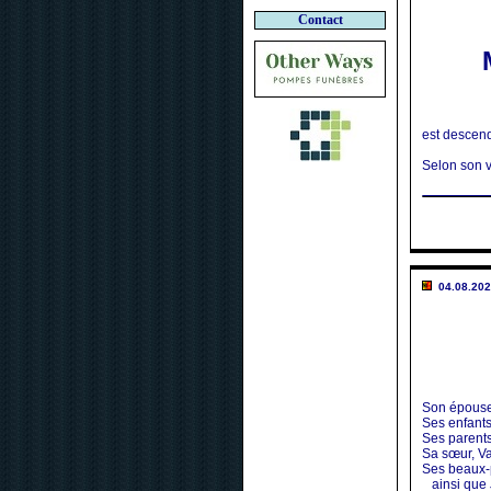
Contact
est descend
Selon son v
04.08.202
Son épouse
Ses enfants
Ses parents
Sa sœur, V
Ses beaux-p
ainsi que