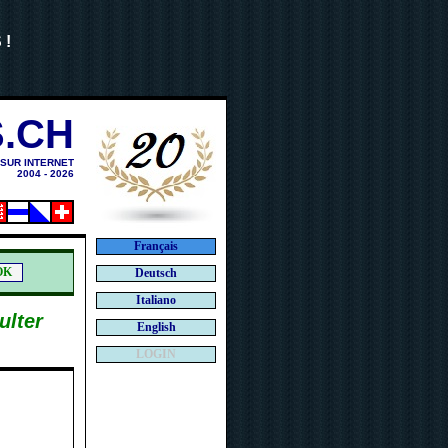
 !
.CH
 SUR INTERNET
2004 - 2026
Français
Deutsch
Italiano
ulter
English
LOGIN