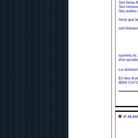
Son beau-fr
Ses neveux, 
Ses autres f
Ainsi que le
ont l'immen
survenu le 3
d'un accide
La cérémoni
En lieu et 
IBAN CH73 
07.08.202