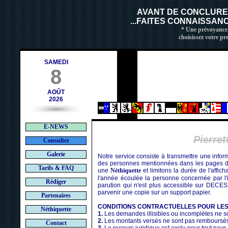
AVANT DE CONCLUR
...FAITES CONNAISSAN
* Une prévoyance 
choisissez votre pr
SAMEDI
8
AOÛT
2026
E-NEWS
Pierre
Consulter
Galerie
Notre service consiste à transmettre une infor
des personnes mentionnées dans les pages de
Tarifs & FAQ
une
Néthiquette
et limitons la durée de l'affic
l'année écoulée la personne concernée par l'i
Rédiger
parution qui n'est plus accessible sur DECES
parvenir une copie sur un support papier.
Partenaires
CONDITIONS CONTRACTUELLES POUR LE
Néthiquette
1.
Les demandes illisibles ou incomplètes ne so
2.
Les montants versés ne sont pas remboursé
Contact