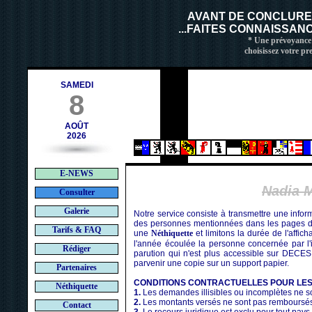
h
AVANT DE CONCLUR
...FAITES CONNAISSAN
* Une prévoyance 
choisissez votre pr
SAMEDI
8
AOÛT
2026
E-NEWS
Nadia 
Consulter
Galerie
Notre service consiste à transmettre une infor
des personnes mentionnées dans les pages de
Tarifs & FAQ
une
Néthiquette
et limitons la durée de l'affic
l'année écoulée la personne concernée par l'i
Rédiger
parution qui n'est plus accessible sur DECES
parvenir une copie sur un support papier.
Partenaires
CONDITIONS CONTRACTUELLES POUR LE
Néthiquette
1.
Les demandes illisibles ou incomplètes ne so
2.
Les montants versés ne sont pas remboursé
Contact