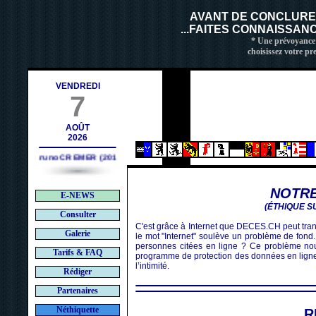
ch
AVANT DE CONCLUR
...FAITES CONNAISSAN
* Une prévoyance 
choisissez votre pr
VENDREDI
7
AOÛT
2026
Bruno CREMER (2010)
NOTRE
E-NEWS
(ÉTHIQUE S
Consulter
C'est grâce à Internet que DECES.CH peut tran
Galerie
le mot "Internet" soulève un problème de fond. 
personnes citées en ligne ? Ce problème nou
Tarifs & FAQ
programme de protection des données en ligne e
l’intimité.
Rédiger
Partenaires
Néthiquette
R