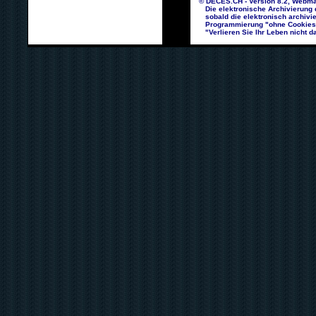
© DECES.CH - Version 8.2, Webma
Die elektronische Archivierung d
sobald die elektronisch archivie
Programmierung "ohne Cookies un
"Verlieren Sie Ihr Leben nicht da