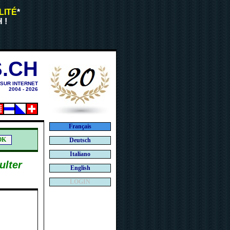
LITÉ
*
 !
.CH
 SUR INTERNET
2004 - 2026
Français
Deutsch
Italiano
ulter
English
LOGIN