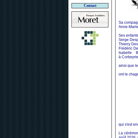
Contact
Sa compag
Anne-Marie
Ses enfants 
Serge Desp
Thierry Des
Frédéric De
Isabelle 
à Corbeyrie
ainsi que le
ont le chag
qui s'est e
La cérémoni
août 2026, 