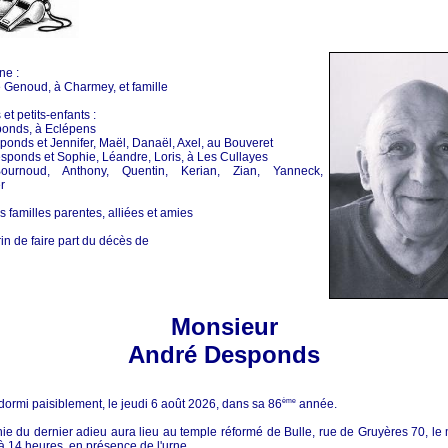
ne :
 Genoud, à Charmey, et famille
et petits-enfants :
onds, à Eclépens
ponds et Jennifer, Maël, Danaël, Axel, au Bouveret
sponds et Sophie, Léandre, Loris, à Les Cullayes
Bournoud, Anthony, Quentin, Kerian, Zian, Yanneck,
r
s familles parentes, alliées et amies
rin de faire part du décès de
Monsieur
André Desponds
ndormi paisiblement, le jeudi 6 août 2026, dans sa 86
ème
année.
e du dernier adieu aura lieu au temple réformé de Bulle, rue de Gruyères 70, le
à 14 heures, en présence de l'urne.