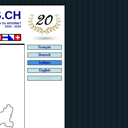
.CH
A SU INTERNET
2004 - 2026
Français
Deutsch
Italiano
English
LOGIN