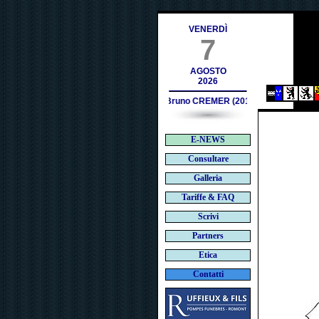
s.ch
VENERDÌ
7
AGOSTO
2026
Bruno CREMER (2010)
E-NEWS
Consultare
Galleria
Tariffe & FAQ
Scrivi
Partners
Etica
Contatti