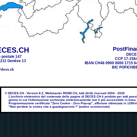
ECES.CH
PostFina
DECE
 postale 147
CCP 17-156
211 Genève 13
IBAN CH46 0900 0000 1715 6
BIC POFICHB
@deces.ch
© DECES.CH - Version 8.2, Webmaster ROND.CH, tutti diritti riservati 2004 - 2026
L'archivio elettronico del contenuto delle pagine di DECES.CH è proibito per tutti paesi 
giorno in cui l'informazione archiviata elettronicamente non è più accessibile in line
Programmazione certificata "Zero Cookie - Zero Pop-up", affisione ottimizata in 1280x
"Non perdete la vostra vita a guadagnarvela !" (autore sconosciuto)