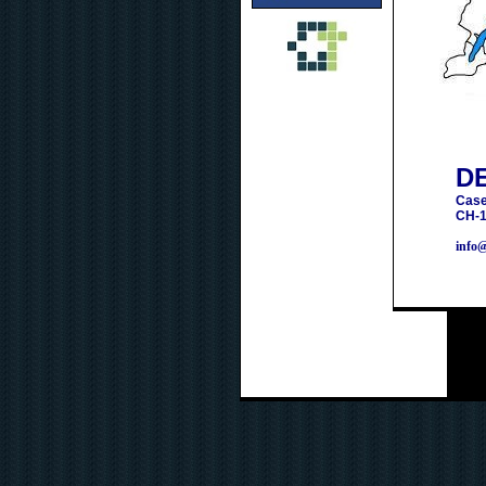
D
Case
CH-1
info