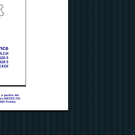
nce
S.CH
428-5
428 5
EXXX
a partire del
a su DECES.CH.
800 Firefox